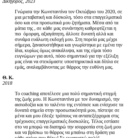
Δικηγόρος, 2023
Γνώρισα την Κωνσταντίνα τον Οκτώβριο του 2020, σε
μια μεταβατική και δύσκολη, τόσο στα επαγγελματικά
όσο και στα προσωπικά μου ζητήματα. Μέσα από τα
μάτια της , σε κάθε μας συνάντηση καθρεφτίζεται η
πιο όμορφη, αξιαγάπητη, άλλοτε δυνατή αλλά και
συνάμα ευάλωτη εκδοχή μου. Στη πορεία μας μέχρι
σήμερα, ξανασυστήθηκα και γνωρίστηκα με εμένα την
ίδια, κυρίως όμως ανακάλυψα, και της είμαι τόσο
ευγνώμων για αυτό, πόσο σημαντικό για την εξέλιξη
μας είναι να στεκόμαστε υποστηρικτικά και δίπλα σε
εμάς, αναλαμβάνοντας με θάρρος την ευθύνη μας.
Θ. Κ.
2018
Το coaching αποτέλεσε μια πολύ σημαντική στιγμή
της ζωής μου. Η Κωνσταντίνα με τον δυναμισμό, την
αισιοδοξία και το ταλέντο της εντόπισε και ενίσχυσε τα
δυνατά σημεία στην προσωπικότητά μου, πίστεψε σε
μένα και μου έδειξε τρόπους να ανταπεξέρχομαι στις
τρέχουσες επαγγελματικές δυσκολίες. Τέλος εστίασε
στο να μπορώ να διατηρώ την ισορροπία στη ζωή μου
και να βρίσκω το θάρρος να μπαίνω στη δράση για
κάθε στόχο που θέτω! Σε ευχαριστώ πολύ!